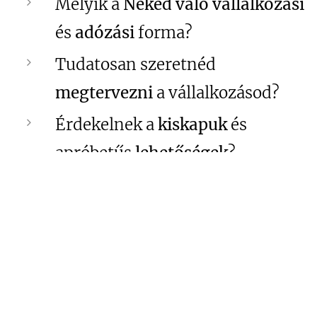
Melyik a
Neked való vállalkozási
és
adózási
forma?
Tudatosan szeretnéd
megtervezni
a vállalkozásod?
Érdekelnek a
kiskapuk
és
apróbetűs
lehetőségek
?
Csak számokat látsz a
kimutatás
okból, nem érted a
vállalkozásod
mutatószám
ait?