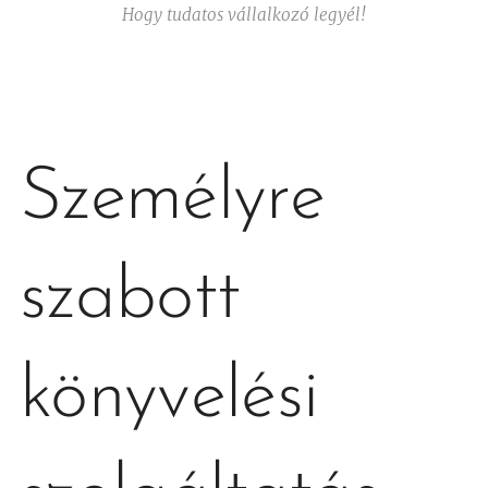
Hogy tudatos vállalkozó legyél!
Személyre
szabott
könyvelési