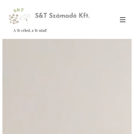
S&
T Számadó Kft.
A Te célod, a Te utad!