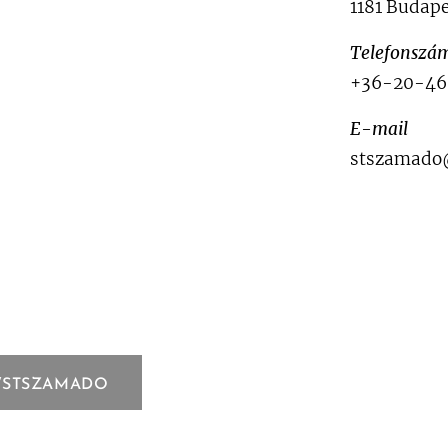
1181 Budape
Telefonszá
+36-20-46
E-mail
stszamado
/STSZAMADO