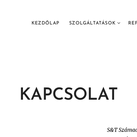
KEZDŐLAP
SZOLGÁLTATÁSOK
RE
KAPCSOLAT
S&T Számad