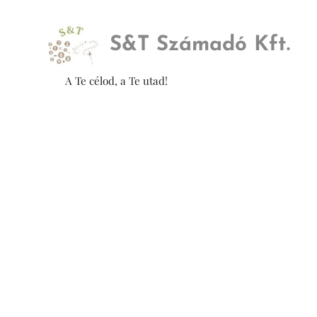
S&
T Számadó Kft.
A Te célod, a Te utad!