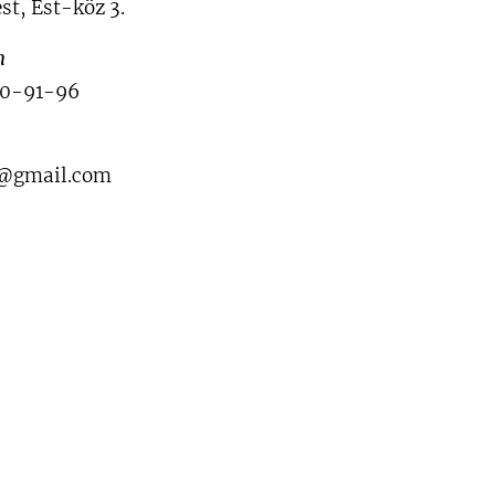
st, Est-köz 3.
m
0-91-96
@gmail.com