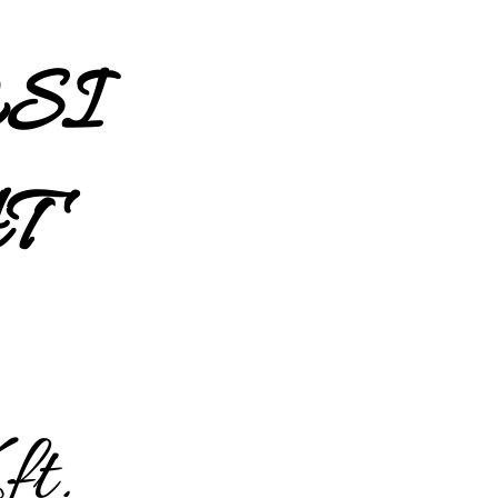
SI
T
t.