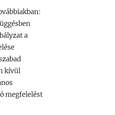
továbbiakban:
efüggésben
bályzat a
elése
 szabad
n kívül
ános
ló megfelelést