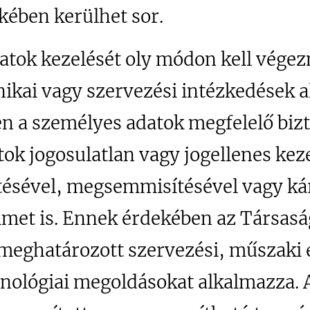
ekében kerülhet sor.
atok kezelését oly módon kell végez
nikai vagy szervezési intézkedések 
en a személyes adatok megfelelő biz
tok jogosulatlan vagy jogellenes kez
ztésével, megsemmisítésével vagy k
met is. Ennek érdekében az Társaság
meghatározott szervezési, műszaki 
nológiai megoldásokat alkalmazza.