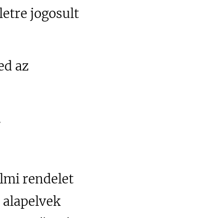
etre jogosult
ed az
.
lmi rendelet
 alapelvek