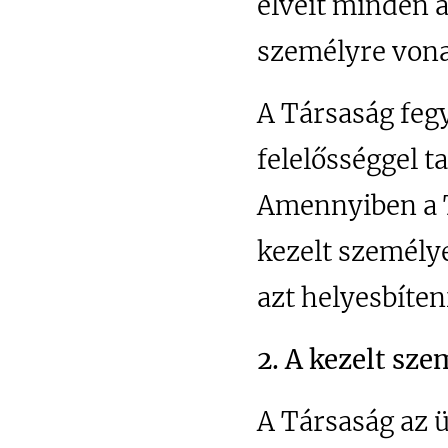
elveit minden 
személyre vona
A Társaság fegy
felelősséggel t
Amennyiben a T
kezelt személye
azt helyesbíte
2. A kezelt sz
A Társaság az 