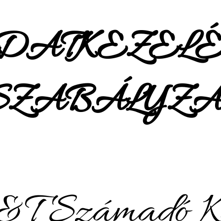
DATKEZELÉ
SZABÁLYZA
&T Számadó Kf