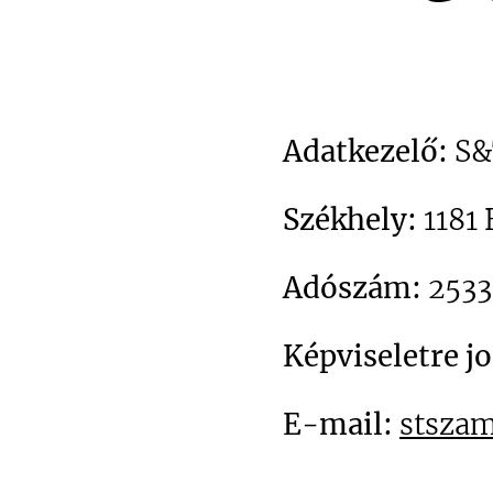
Adatkezelő:
S&
Székhely:
1181 
Adószám:
2533
Képviseletre jo
E-mail:
stsza