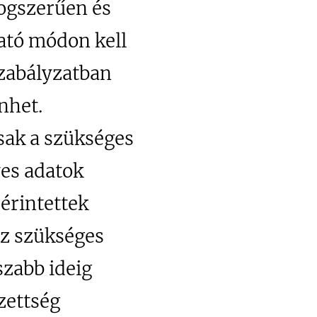
jogszerűen és
ható módon kell
Szabályzatban
nhet.
sak a szükséges
es adatok
érintettek
ez szükséges
szabb ideig
zettség