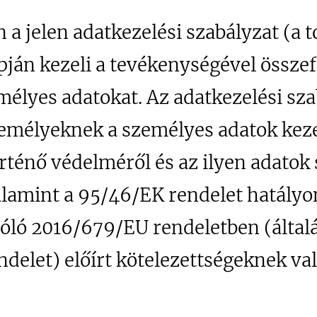
 a jelen adatkezelési szabályzat (a 
apján kezeli a tevékenységével össz
élyes adatokat. Az adatkezelési sza
emélyeknek a személyes adatok kez
rténő védelméről és az ilyen adatok
alamint a 95/46/EK rendelet hatályo
zóló 2016/679/EU rendeletben (által
delet) előírt kötelezettségeknek va