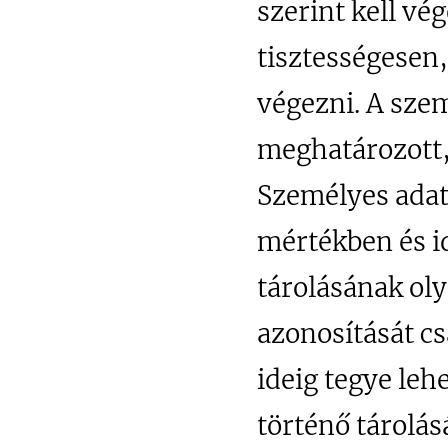
szerint kell vé
tisztességesen,
végezni. A szem
meghatározott, 
Személyes adat
mértékben és i
tárolásának oly
azonosítását cs
ideig tegye leh
történő tárolás