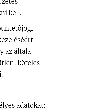
szetes
i kell.
büntetőjogi
kezeléséért.
 az általa
tlen, köteles
.
élyes adatokat: