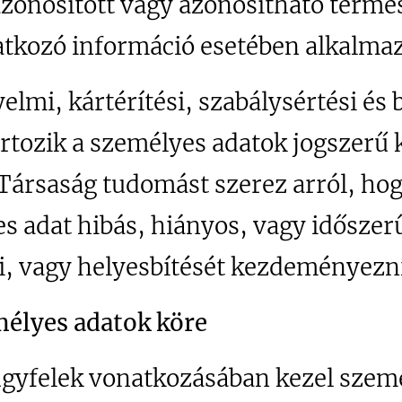
azonosított vagy azonosítható termé
tkozó információ esetében alkalmazn
elmi, kártérítési, szabálysértési és 
artozik a személyes adatok jogszerű 
ársaság tudomást szerez arról, hogy
s adat hibás, hiányos, vagy időszerű
ni, vagy helyesbítését kezdeményezni
emélyes adatok köre
ügyfelek vonatkozásában kezel szem