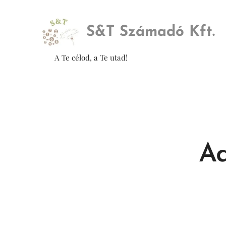
S&
T Számadó Kft.
A Te célod, a Te utad!
Ad