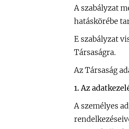
A szabályzat me
hatáskörébe tar
E szabályzat vi
Társaságra.
Az Társaság ad
1. Az adatkezel
A személyes ad
rendelkezéseiv