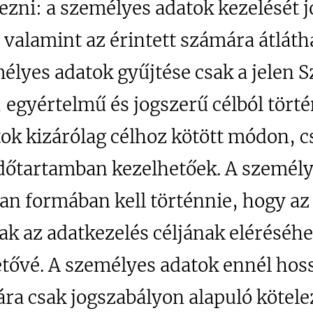
gezni: a személyes adatok kezelését 
 valamint az érintett számára átlát
élyes adatok gyűjtése csak a jelen 
egyértelmű és jogszerű célból törté
ok kizárólag célhoz kötött módon, c
dőtartamban kezelhetőek. A személy
an formában kell történnie, hogy az 
ak az adatkezelés céljának eléréséh
etővé. A személyes adatok ennél hos
ára csak jogszabályon alapuló kötele