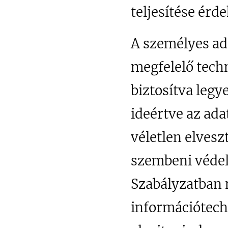
teljesítése érd
A személyes ad
megfelelő tech
biztosítva legy
ideértve az ada
véletlen elves
szembeni védel
Szabályzatban 
információtech