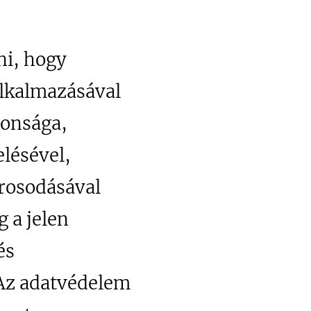
ni, hogy
alkalmazásával
tonsága,
elésével,
árosodásával
 a jelen
és
 Az adatvédelem