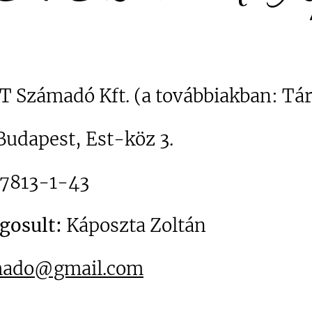
T Számadó Kft. (a továbbiakban: Tá
Budapest, Est-köz 3.
7813-1-43
gosult:
Káposzta Zoltán
mado@gmail.com