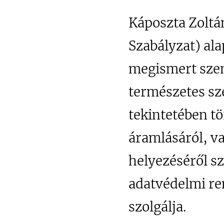
Káposzta Zoltán
Szabályzat) al
megismert szem
természetes sz
tekintetében tö
áramlásáról, v
helyezéséről s
adatvédelmi ren
szolgálja.