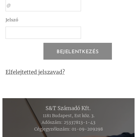
Jelszó
BEJELENTKEZÉS
Elfelejtetted jelszavad?
S&T Számadó Kft.
1181 Budapest, Est köz. 3.
Adószám: 25337813-1-43
Cégjegyzékszám: 01-09-209298