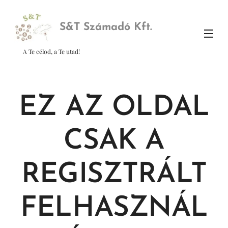
S&
T Számadó Kft.
A Te célod, a Te utad!
EZ AZ OLDAL
CSAK A
REGISZTRÁLT
FELHASZNÁL