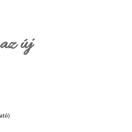
az új
ató)