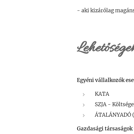
- aki kizárólag magán
Lehetősége
Egyéni vállalkozók es
KATA
SZJA - Költsége
ÁTALÁNYADÓ (SZ
Gazdasági társaságok e