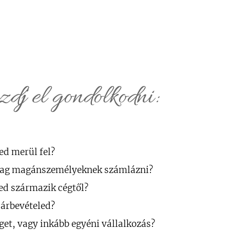
dj el gondolkodni:
ed merül fel?
ólag magánszemélyeknek számlázni?
ed származik cégtől?
 árbevételed?
get, vagy inkább egyéni vállalkozás?