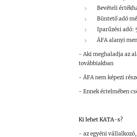
Bevételi értékh
Büntető adó mé
Iparűzési adó: 
ÁFA alanyi ment
- Aki meghaladja az al
továbbiakban
- ÁFA nem képezi rész
- Ennek értelmében cs
Ki lehet KATA-s?
- az egyéni vállalkozó,