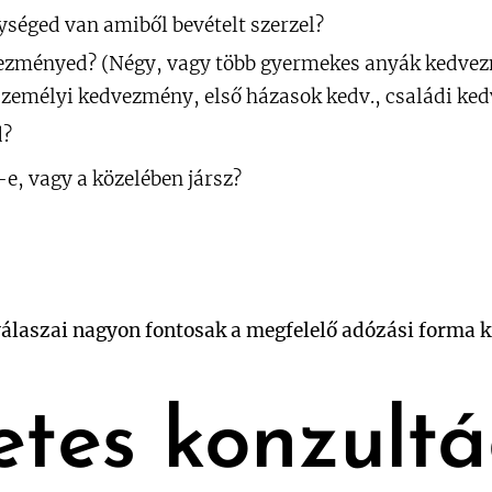
séged van amiből bevételt szerzel?
zményed? (Négy, vagy több gyermekes anyák kedvezm
 személyi kedvezmény, első házasok kedv., családi ked
d?
e, vagy a közelében jársz?
válaszai nagyon fontosak a megfelelő adózási forma 
etes konzultá