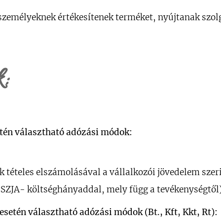
személyeknek értékesítenek terméket, nyújtanak szol
k:
etén választható adózási módok:
k tételes elszámolásával a vállalkozói jövedelem szer
JA- költséghányaddal, mely függ a tevékenységtől
setén választható adózási módok (Bt., Kft, Kkt, Rt):