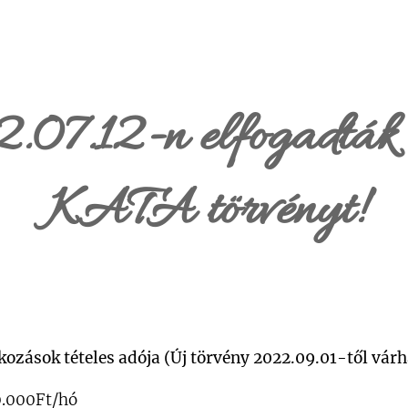
.07.12-n elfogadták 
KATA törvényt!
ozások tételes adója (Új törvény 2022.09.01-től várh
0.000Ft/hó