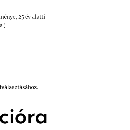
énye, 25 év alatti
v.)
kiválasztásához.
cióra