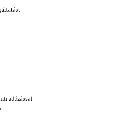
gáltatást
inti adózással
)