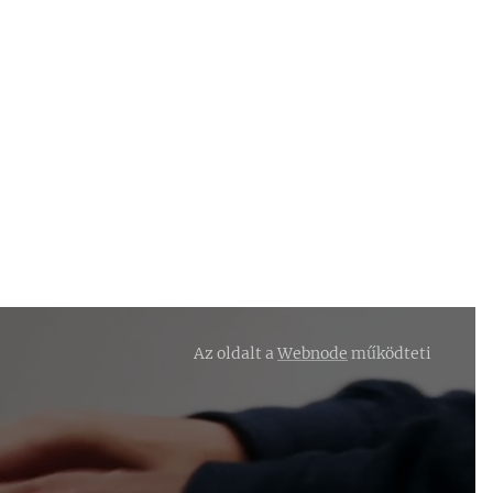
Az oldalt a
Webnode
működteti