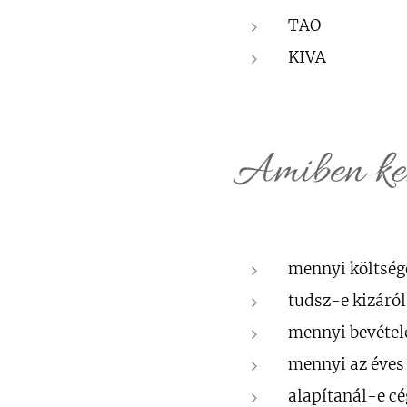
TAO
KIVA
Amiben kez
mennyi költség
tudsz-e kizár
mennyi bevétel
mennyi az éves
alapítanál-e cé