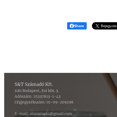
Share
S&T Számadó Kft.
1181 Budapest, Est köz. 3.
Adószám: 25337813-1-43
Cégjegyzékszám: 01-09-209298
E-mail: stszamado@gmail.com