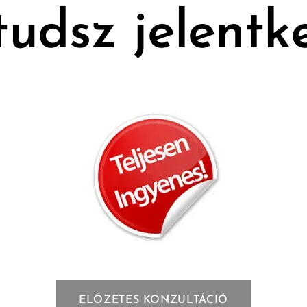
 tudsz jelentk
ELŐZETES KONZULTÁCIÓ