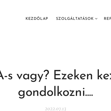
KEZDŐLAP
SZOLGÁLTATÁSOK
RE
-s vagy? Ezeken kez
gondolkozni....
2022.07.13