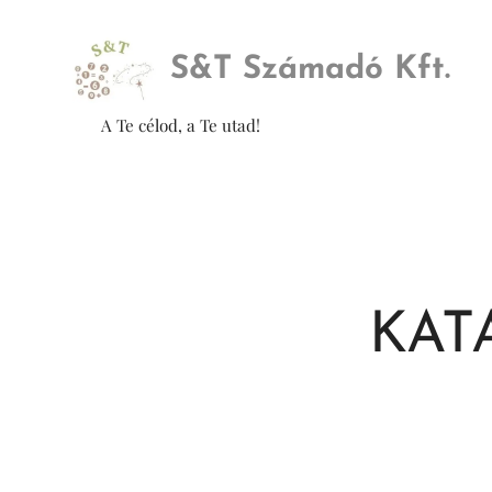
S&
T Számadó Kft.
A Te célod, a Te utad!
KATA