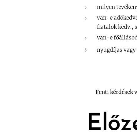
milyen tevékeny
van-e adókedve
fiatalok kedv.,
van-e főálláso
nyugdíjas vagy-
Fenti kérdések 
Előz