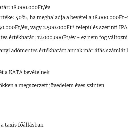
atár: 18.000.000Ft/év
rtéke: 40%, ha meghaladja a bevétel a 18.000.000Ft-
50.000Ft/év, vagy 2.500.000Ft* település szerinti IPA
es értékhatár: 12.000.000Ft/év - ez nem fog változni
anyi adómentes értékhatárt annak már áfás számlát ke
ét a KATA bevételnek
ökken a megszerzett jövedelem éves szinten
 a taxis főállásban