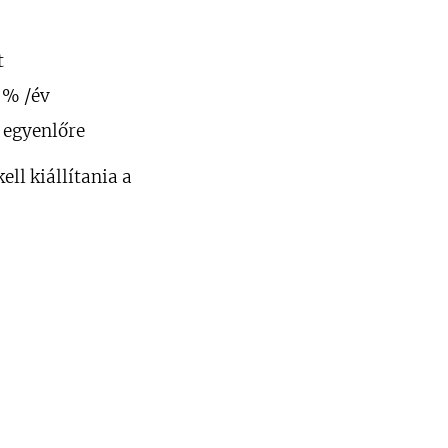
t
 % /év
 egyenlőre
ll kiállítania a