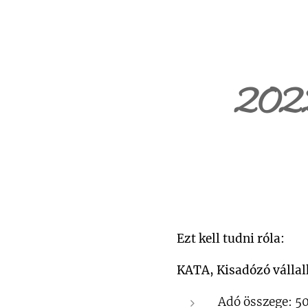
2022
Ezt kell tudni róla:
KATA, Kisadózó vállalk
Adó összege: 5