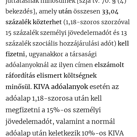
juttatásnak minősülnek [szja tv. 70. § (4)
bekezdés], amely
után
összesen
33,04
százalék közterhet
(1,18-szoros szorzóval
15 százalék személyi jövedelemadót és 13
százalék szociális hozzájárulási adót)
kell
fizetni
, ugyanakkor a társasági
adóalanyoknál az ilyen címen
elszámolt
ráfordítás elismert költségnek
KIVA adóalanyok
esetén az
minősül.
adóalap 1,18-szorosa után kell
megfizetni a 15%-os személyi
jövedelemadót, valamint a normál
adóalap után keletkezik 10%-os KIVA