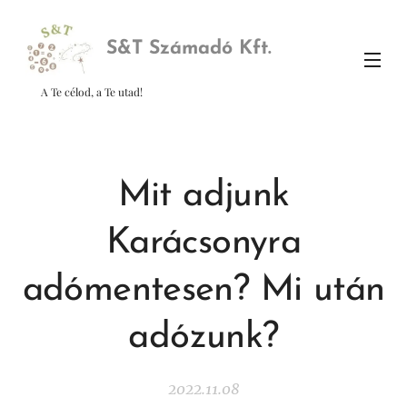
S&
T Számadó Kft.
A Te célod, a Te utad!
Mit adjunk
Karácsonyra
adómentesen? Mi után
adózunk?
2022.11.08