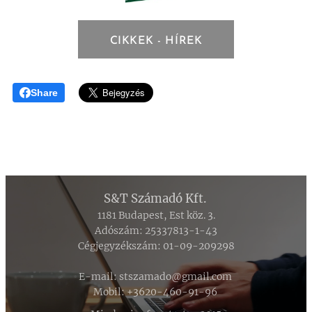
CIKKEK - HÍREK
Share
S&T Számadó Kft.
1181 Budapest, Est köz. 3.
Adószám: 25337813-1-43
Cégjegyzékszám: 01-09-209298
E-mail: stszamado@gmail.com
Mobil: +3620-460-91-96