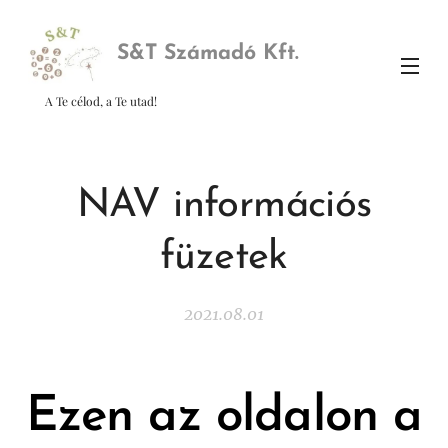
S&
T Számadó Kft.
A Te célod, a Te utad!
NAV információs
füzetek
2021.08.01
Ezen az oldalon a