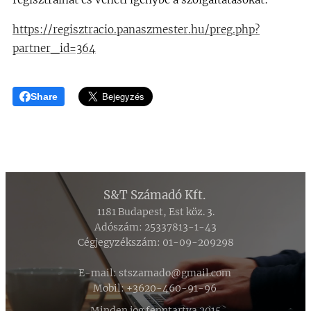
https://regisztracio.panaszmester.hu/preg.php?
partner_id=364
Share
S&T Számadó Kft.
1181 Budapest, Est köz. 3.
Adószám: 25337813-1-43
Cégjegyzékszám: 01-09-209298
E-mail: stszamado@gmail.com
Mobil: +3620-460-91-96
Minden jog fenntartva 2015