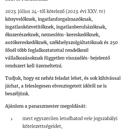
2023. július 24-től kötelező (2023. évi XXV. tv)
könyvelőknek, ingatlanforgalmazóknak,
ingatlanközvetítőknek, ingatlanberuházóknak,
ékszerészeknek, nemesfém-kereskedőknek,
autókereskedőknek, székhelyszolgáltatóknak és 250
főnél több foglalkoztatottal rendelkező
vállalkozásoknak
független visszaélés-bejelentő
rendszert kell üzemeltetni.
Tudjuk, hogy ez nehéz feladat lehet, és sok kihívással
járhat, a feleslegesen elvesztegetett időről ne is
beszéljünk
.
Ajánlom a panaszmester megoldását:
mert egyszerűen letudhatod vele jogszabályi
kötelezettségeidet,