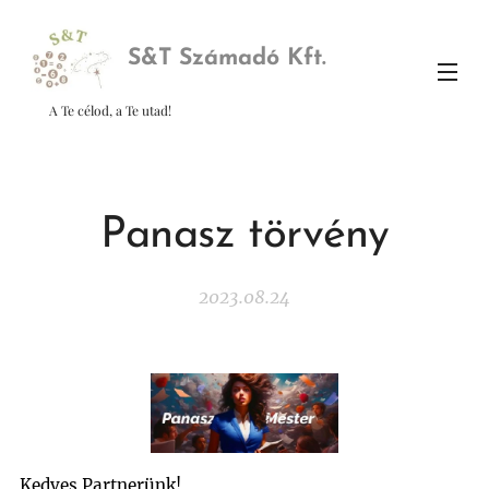
S&
T Számadó Kft.
A Te célod, a Te utad!
Panasz törvény
2023.08.24
Kedves Partnerünk!