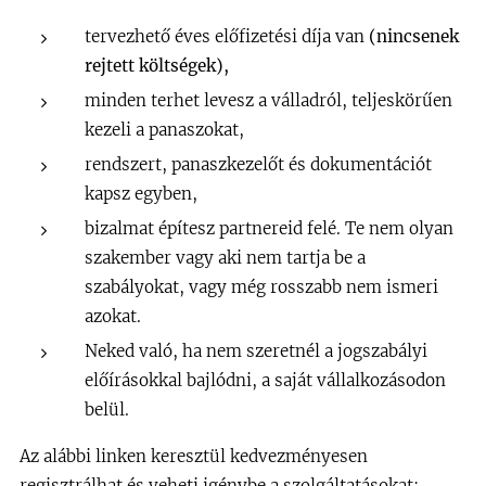
tervezhető éves előfizetési díja van
(nincsenek
rejtett költségek),
minden terhet levesz a válladról, teljeskörűen
kezeli a panaszokat,
rendszert, panaszkezelőt és dokumentációt
kapsz egyben,
bizalmat építesz partnereid felé. Te nem olyan
szakember vagy aki nem tartja be a
szabályokat, vagy még rosszabb nem ismeri
azokat.
Neked való, ha nem szeretnél a jogszabályi
előírásokkal bajlódni, a saját vállalkozásodon
belül.
Az alábbi linken keresztül kedvezményesen
regisztrálhat és veheti igénybe a szolgáltatásokat: